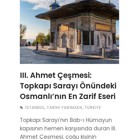
III. Ahmet Çeşmesi:
Topkapı Sarayı Önündeki
Osmanlı’nın En Zarif Eseri
İSTANBUL
,
TARIHI YARIMADA
,
TÜRKIYE
Topkapı Sarayı’nın Bab-ı Hümayun
kapısının hemen karşısında duran III.
Ahmet Çeşmesi, çoğu kişinin