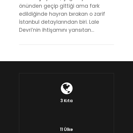
önünden geçip gittiği ama fark
edildiğinde hayran bırakan o zarif
İstanbul detaylarından biri. Lale
Devri’nin ihtişamını yansıtan…
3 Kıta
11 Ülke