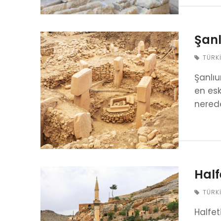
Şanl
TÜRK
Şanlıu
en esk
nered
Half
TÜRK
Halfet