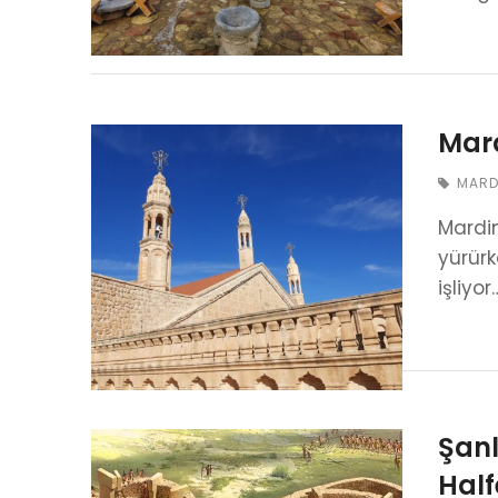
Mard
MARD
Mardin
yürürk
işliyor
Şanl
Half