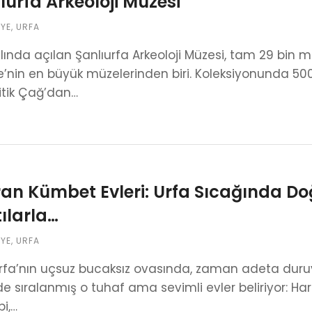
ıurfa Arkeoloji Müzesi
IYE
,
URFA
ılında açılan Şanlıurfa Arkeoloji Müzesi, tam 29 bin me
e’nin en büyük müzelerinden biri. Koleksiyonunda 500
itik Çağ’dan…
an Kümbet Evleri: Urfa Sıcağında Do
tılarla…
IYE
,
URFA
urfa’nın uçsuz bucaksız ovasında, zaman adeta duru
de sıralanmış o tuhaf ama sevimli evler beliriyor: Ha
bi,…