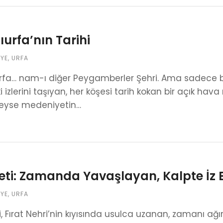
ıurfa’nın Tarihi
IYE
,
URFA
rfa… nam-ı diğer Peygamberler Şehri. Ama sadece bu
i izlerini taşıyan, her köşesi tarih kokan bir açık hava
eyse medeniyetin…
eti: Zamanda Yavaşlayan, Kalpte İz 
IYE
,
URFA
i, Fırat Nehri’nin kıyısında usulca uzanan, zamanı ağı