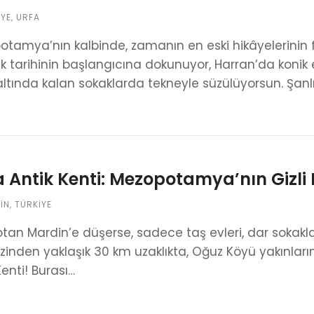
IYE
,
URFA
tamya’nın kalbinde, zamanın en eski hikâyelerinin f
ık tarihinin başlangıcına dokunuyor, Harran’da konik 
altında kalan sokaklarda tekneyle süzülüyorsun. Şan
 Antik Kenti: Mezopotamya’nın Gizli 
IN
,
TÜRKIYE
otan Mardin’e düşerse, sadece taş evleri, dar sokak
inden yaklaşık 30 km uzaklıkta, Oğuz Köyü yakınları
Kenti! Burası…