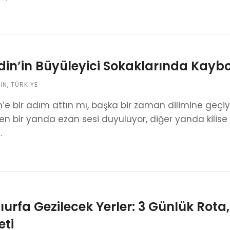
in’in Büyüleyici Sokaklarında Kayb
IN
,
TÜRKIYE
’e bir adım attın mı, başka bir zaman dilimine geçiy
en bir yanda ezan sesi duyuluyor, diğer yanda kilise
…
ıurfa Gezilecek Yerler: 3 Günlük Rota
eti