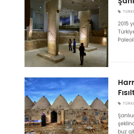
Şanl
TÜRK
2015 y
Türkiy
Paleol
Harr
Fısıl
TÜRK
Şanlı
şeklin
buz gi