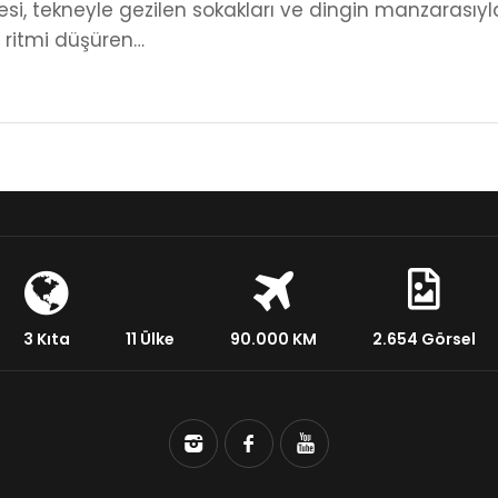
si, tekneyle gezilen sokakları ve dingin manzarasıyl
 ritmi düşüren…
3 Kıta
11 Ülke
90.000 KM
2.654 Görsel