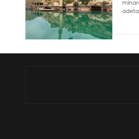
minare
adeta