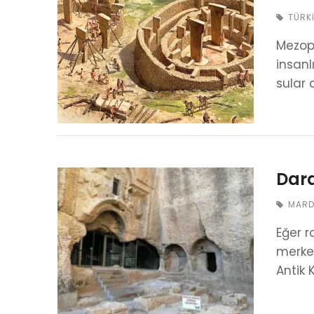
TÜRK
Mezopo
insanl
sular 
Dara
MARD
Eğer r
merkez
Antik 