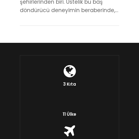
şehirlerinden biri. Üstelik bu baş
döndürücü deneyimin beraberinde,…
3 Kıta
11 Ülke