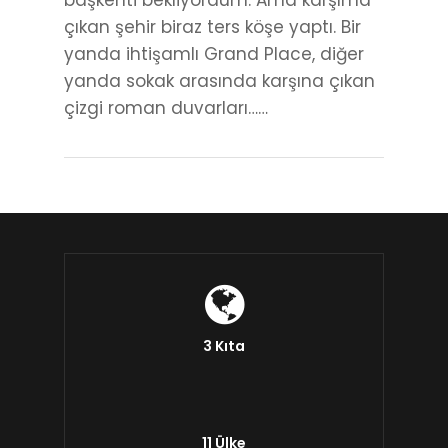
başkenti bekliyordum. Ama karşıma
çıkan şehir biraz ters köşe yaptı. Bir
yanda ihtişamlı Grand Place, diğer
yanda sokak arasında karşına çıkan
çizgi roman duvarları……
3 Kıta
11 Ülke