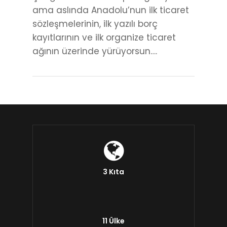
ama aslında Anadolu’nun ilk ticaret
sözleşmelerinin, ilk yazılı borç
kayıtlarının ve ilk organize ticaret
ağının üzerinde yürüyorsun….
3 Kıta
11 Ülke