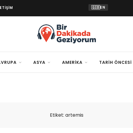
🇬🇧
EN
LETIŞIM
AVRUPA
ASYA
AMERIKA
TARIH ÖNCESI
Etiket:
artemis