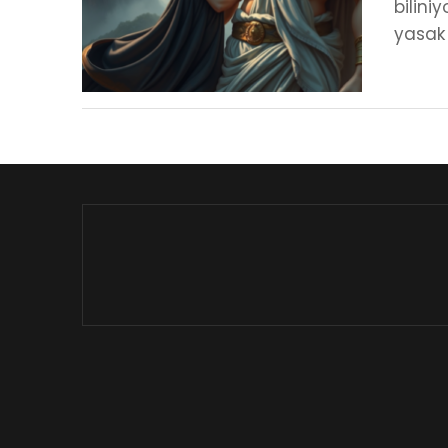
bilini
yasak 