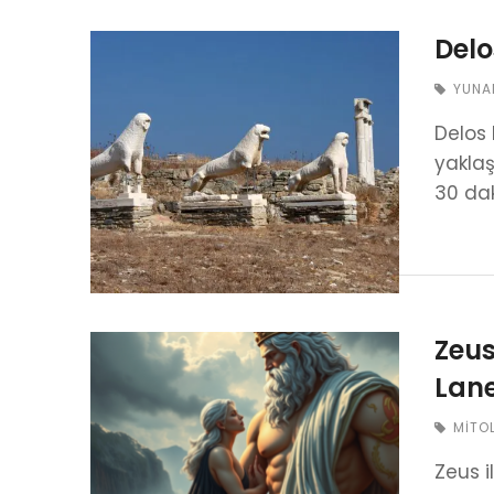
Delo
YUNA
Delos 
yaklaş
30 dak
Zeus
Lane
MITO
Zeus i