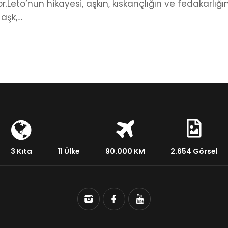
yor.Leto’nun hikayesi, aşkın, kıskançlığın ve fedakarlığı
aşk,…
3 Kıta
11 Ülke
90.000 KM
2.654 Görsel