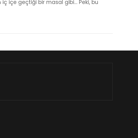
n iç içe geçtiği bir masal gibi… Peki, bu