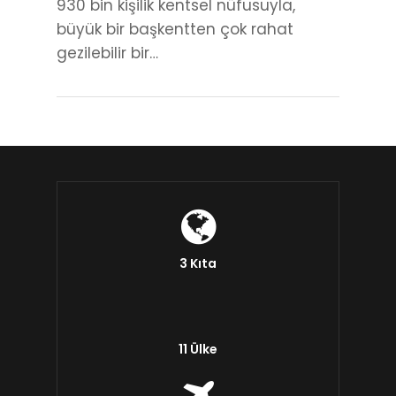
930 bin kişilik kentsel nüfusuyla,
büyük bir başkentten çok rahat
gezilebilir bir…
3 Kıta
11 Ülke