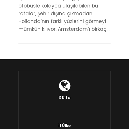
otobüsle kolayca ulaşılabilen bu
rotalar, şehir dışına çıkmadan
Hollanda’nın farklı yüzlerini görmeyi
mümkün kılıyor. Amsterdam’ı birkaç…
3 Kıta
11 Ülke