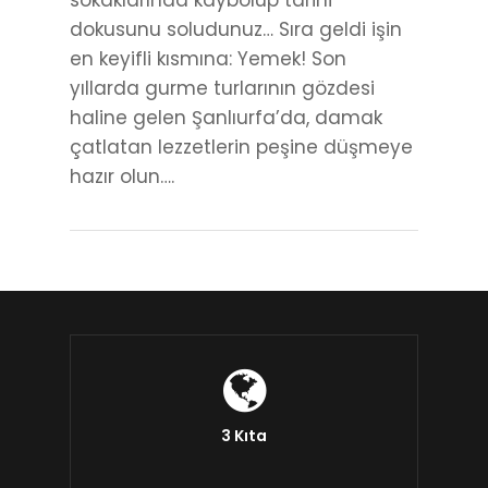
sokaklarında kaybolup tarihi
dokusunu soludunuz… Sıra geldi işin
en keyifli kısmına: Yemek! Son
yıllarda gurme turlarının gözdesi
haline gelen Şanlıurfa’da, damak
çatlatan lezzetlerin peşine düşmeye
hazır olun….
3 Kıta