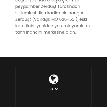
coğrafyasında ortaya çıkan ve
peygamber Zerdüşt tarafından
sistemleştirilen kadim bir inançtır.
Zerdüşt (yaklaşık MÖ 626–551), eski
İran dinini yeniden yorumlayarak tek
tanrı inancını merkezine alan…
3 Kıta