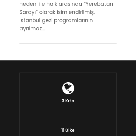
nedeni ile halk arasında “Yerebatan
Sarayı” olarak isimlendirilmiş.
İstanbul gezi programlarının
ayrılmaz…
3 Kıta
11 Ülke