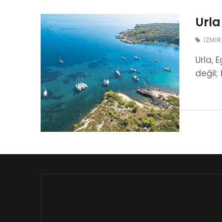
Urla
İZMIR
Urla, 
değil;