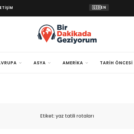
🇬🇧
EN
LETIŞIM
AVRUPA
ASYA
AMERIKA
TARIH ÖNCESI
Etiket:
yaz tatili rotaları