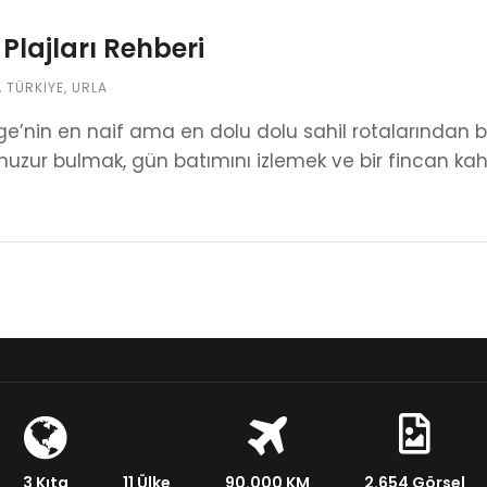
 Plajları Rehberi
,
TÜRKIYE
,
URLA
Ege’nin en naif ama en dolu dolu sahil rotalarından bi
 huzur bulmak, gün batımını izlemek ve bir fincan ka
3 Kıta
11 Ülke
90.000 KM
2.654 Görsel