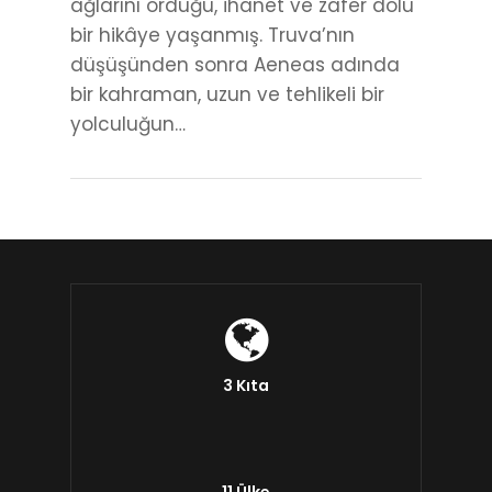
ağlarını ördüğü, ihanet ve zafer dolu
bir hikâye yaşanmış. Truva’nın
düşüşünden sonra Aeneas adında
bir kahraman, uzun ve tehlikeli bir
yolculuğun…
3 Kıta