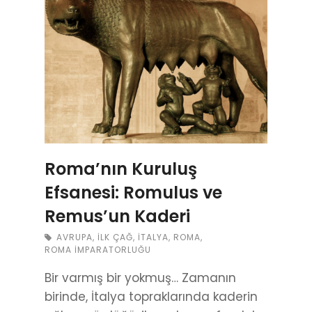
Roma’nın Kuruluş
Efsanesi: Romulus ve
Remus’un Kaderi
AVRUPA
,
İLK ÇAĞ
,
İTALYA
,
ROMA
,
ROMA İMPARATORLUĞU
Bir varmış bir yokmuş… Zamanın
birinde, İtalya topraklarında kaderin