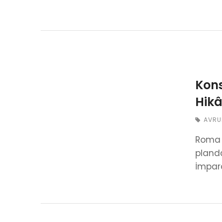
Kons
Hikâ
AVRU
Roma 
planda
İmpar