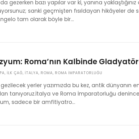
a gezerken bazı yapılar var ki, yanına yaklaştığın
orsunuz; sanki geçmişten fısıldayan hikâyeler de siz
ngelo tam olarak böyle bir…
zyum: Roma’nın Kalbinde Gladyatörl
PA
,
İLK ÇAĞ
,
İTALYA
,
ROMA
,
ROMA İMPARATORLUĞU
ezilecek yerler yazımızda bu kez, antik dünyanın en
an tanıyoruz.İtalya ve Roma İmparatorluğu denince a
um, sadece bir amfitiyatro…