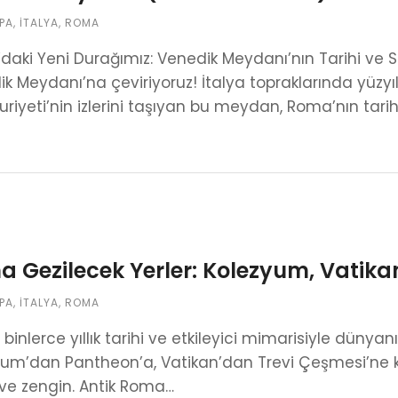
PA
,
İTALYA
,
ROMA
aki Yeni Durağımız: Venedik Meydanı’nın Tarihi ve S
k Meydanı’na çeviriyoruz! İtalya topraklarında yüz
iyeti’nin izlerini taşıyan bu meydan, Roma’nın tarih
 Gezilecek Yerler: Kolezyum, Vatika
PA
,
İTALYA
,
ROMA
binlerce yıllık tarihi ve etkileyici mimarisiyle dünyanı
um’dan Pantheon’a, Vatikan’dan Trevi Çeşmesi’ne ka
ve zengin. Antik Roma…