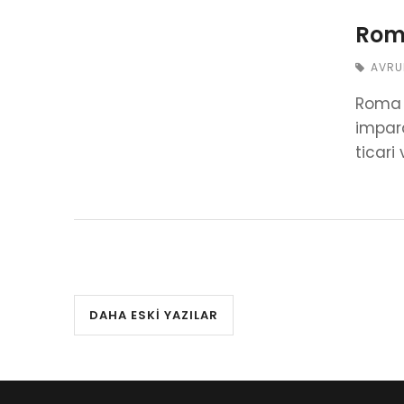
Roma
AVRU
Roma g
impara
ticari
DAHA ESKI YAZILAR