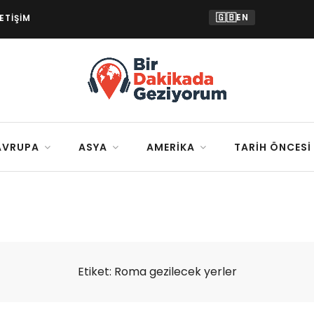
🇬🇧
EN
LETIŞIM
AVRUPA
ASYA
AMERIKA
TARIH ÖNCESI
Etiket:
Roma gezilecek yerler