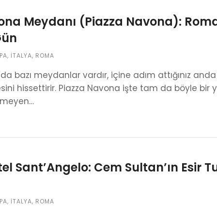
na Meydanı (Piazza Navona): Roma’
Gün
PA
,
İTALYA
,
ROMA
a bazı meydanlar vardır, içine adım attığınız anda sa
sini hissettirir. Piazza Navona işte tam da böyle bir 
itmeyen…
el Sant’Angelo: Cem Sultan’ın Esir 
PA
,
İTALYA
,
ROMA