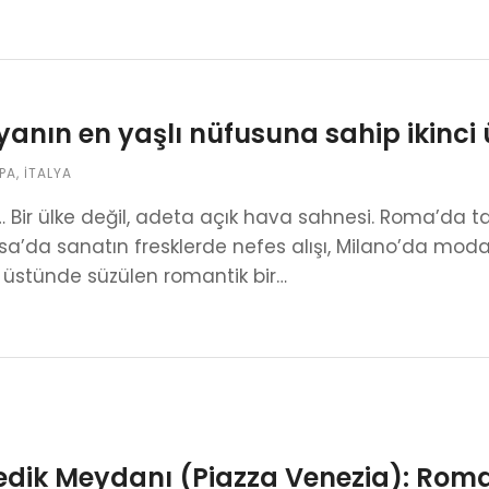
anın en yaşlı nüfusuna sahip ikinci ü
PA
,
İTALYA
… Bir ülke değil, adeta açık hava sahnesi. Roma’da t
sa’da sanatın fresklerde nefes alışı, Milano’da mo
 üstünde süzülen romantik bir…
dik Meydanı (Piazza Venezia): Roma’n