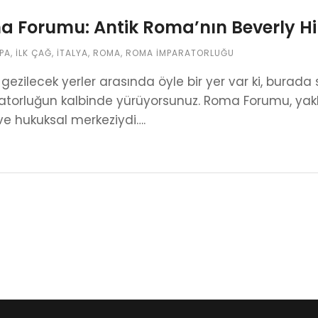
 Forumu: Antik Roma’nın Beverly Hil
PA
,
İLK ÇAĞ
,
İTALYA
,
ROMA
,
ROMA İMPARATORLUĞU
ezilecek yerler arasında öyle bir yer var ki, burada
torluğun kalbinde yürüyorsunuz. Roma Forumu, yaklaş
 ve hukuksal merkeziydi….