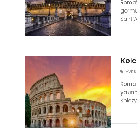
Roma’d
görmüy
Sant’A
Kole
AVRU
Roma g
yakınd
Kolezy