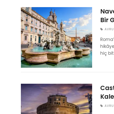
Navo
Bir 
AVRU
Roma’d
hikâye
hiç b
Cast
Kale
AVRU