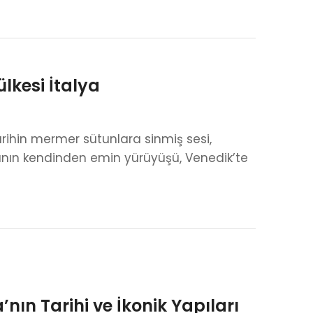
lkesi İtalya
arihin mermer sütunlara sinmiş sesi,
danın kendinden emin yürüyüşü, Venedik’te
ın Tarihi ve İkonik Yapıları