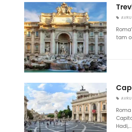
Trev
AVRU
Roma’d
tam ol
Capi
AVRU
Roma g
Capito
Hadi,…