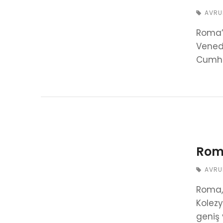
AVRU
Roma’d
Venedi
Cumhur
Roma
AVRU
Roma, 
Kolezy
geniş 