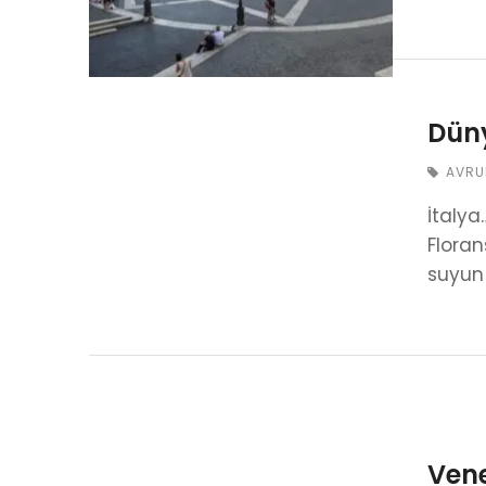
Düny
AVRU
İtalya
Floran
suyun
Vene