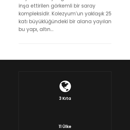
inşa ettirilen görkemli bir saray
kompleksidir. Kolezyum’un yaklaşık 25
katı büyüklüğündeki bir alana yayılan
bu yapı, altın…
3 Kıta
11 Ülke