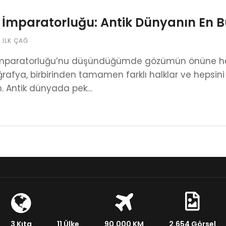
 İmparatorluğu: Antik Dünyanın En 
,
İLK ÇAĞ
İmparatorluğu’nu düşündüğümde gözümün önüne hep
ğrafya, birbirinden tamamen farklı halklar ve hepsini
m. Antik dünyada pek…
3 Kıta
11 Ülke
90.000 KM
2.654 Görsel