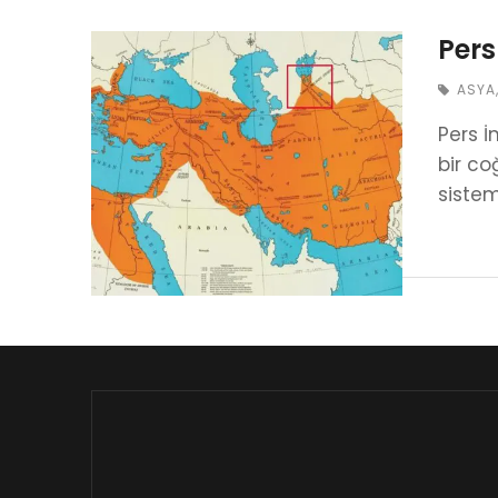
Pers
ASYA
Pers 
bir co
siste