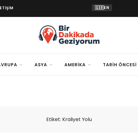
🇬🇧
EN
LETIŞIM
AVRUPA
ASYA
AMERIKA
TARIH ÖNCESI
Etiket:
Kraliyet Yolu