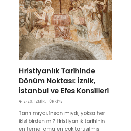
Hristiyanlık Tarihinde
Dönüm Noktası: İznik,
İstanbul ve Efes Konsilleri
EFES
,
İZMIR
,
TÜRKIYE
Tanrı mıydı, insan mıydı, yoksa her
ikisi birden mi? Hristiyanlık tarihinin
en temel ama en çok tartışılmış