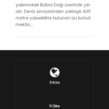
yakınındaki Bülbül Dağı üzerinde yer
alır. Deniz seviyesinden yaklaşık 400
metre yükseklikte bulunan bu kutsal
mekân,…
3 Kıta
11 Ülke