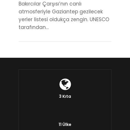
Bakırcılar Çarşısı’nın canlı
atmosferiyle Gaziantep gezilecek
yerler listesi oldukça zengin. UNESCO
tarafından…
3 Kıta
11 Ülke