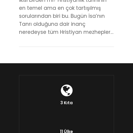
en temel ama en çok tartışılmış
sorularından biri bu. Bugün İsa’nın
Tanrı olduğuna dair inanç
neredeyse tüm Hristiyan mezhepler…
3 Kıta
11 Ülke