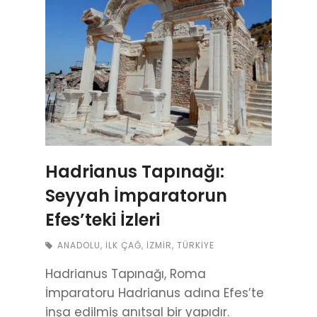
Hadrianus Tapınağı:
Seyyah İmparatorun
Efes’teki İzleri
ANADOLU
,
İLK ÇAĞ
,
İZMIR
,
TÜRKIYE
Hadrianus Tapınağı, Roma
İmparatoru Hadrianus adına Efes’te
inşa edilmiş anıtsal bir yapıdır.