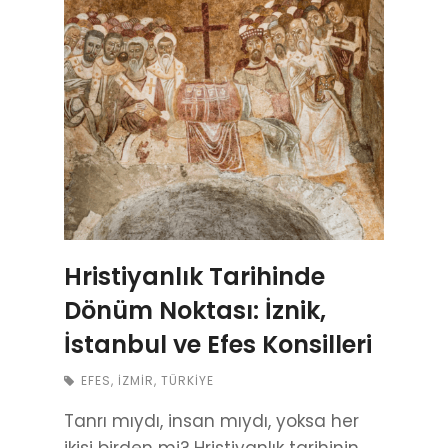
Hristiyanlık Tarihinde
Dönüm Noktası: İznik,
İstanbul ve Efes Konsilleri
EFES
,
İZMIR
,
TÜRKIYE
Tanrı mıydı, insan mıydı, yoksa her
ikisi birden mi? Hristiyanlık tarihinin