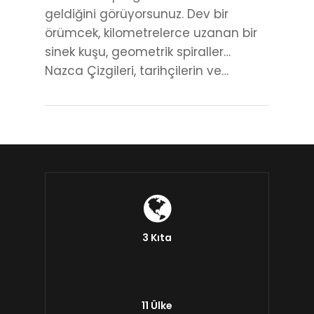
geldiğini görüyorsunuz. Dev bir
örümcek, kilometrelerce uzanan bir
sinek kuşu, geometrik spiraller…
Nazca Çizgileri, tarihçilerin ve…
3 Kıta
11 Ülke