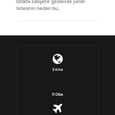
birlikte Eskişehir gezilecek yerler
listesinin neden bu…
3 Kıta
11 Ülke