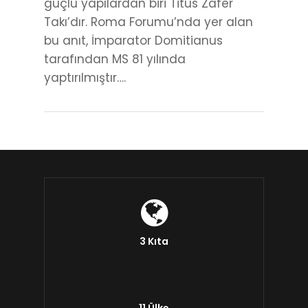
güçlü yapılardan biri Titus Zafer
Takı’dır. Roma Forumu’nda yer alan
bu anıt, İmparator Domitianus
tarafından MS 81 yılında
yaptırılmıştır….
3 Kıta