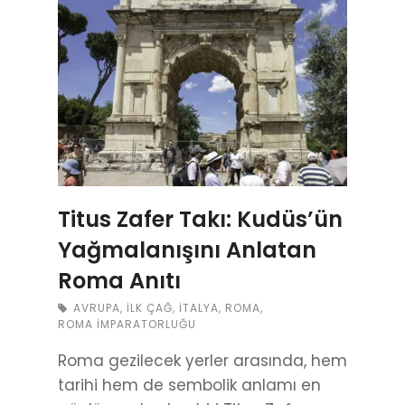
Titus Zafer Takı: Kudüs’ün
Yağmalanışını Anlatan
Roma Anıtı
AVRUPA
,
İLK ÇAĞ
,
İTALYA
,
ROMA
,
ROMA İMPARATORLUĞU
Roma gezilecek yerler arasında, hem
tarihi hem de sembolik anlamı en