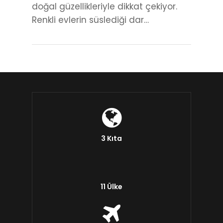
doğal güzellikleriyle dikkat çekiyor.
Renkli evlerin süslediği dar…
3 Kıta
11 Ülke