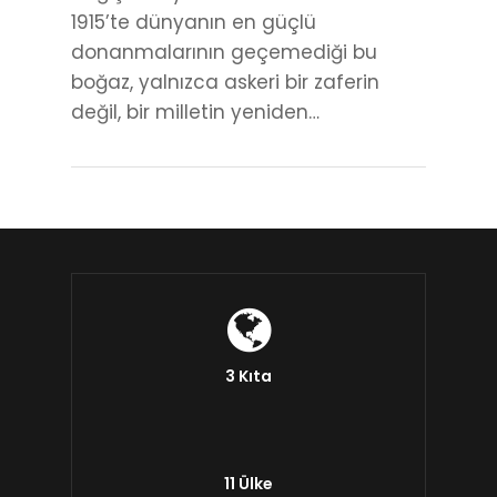
1915’te dünyanın en güçlü
donanmalarının geçemediği bu
boğaz, yalnızca askeri bir zaferin
değil, bir milletin yeniden…
3 Kıta
11 Ülke