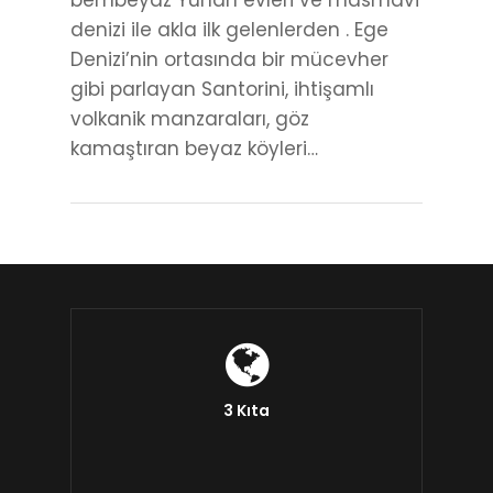
bembeyaz Yunan evleri ve masmavi
denizi ile akla ilk gelenlerden . Ege
Denizi’nin ortasında bir mücevher
gibi parlayan Santorini, ihtişamlı
volkanik manzaraları, göz
kamaştıran beyaz köyleri…
3 Kıta