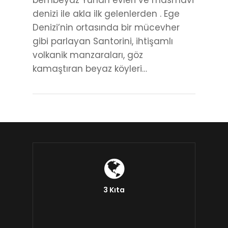
bembeyaz Yunan evleri ve masmavi
denizi ile akla ilk gelenlerden . Ege
Denizi’nin ortasında bir mücevher
gibi parlayan Santorini, ihtişamlı
volkanik manzaraları, göz
kamaştıran beyaz köyleri…
3 Kıta