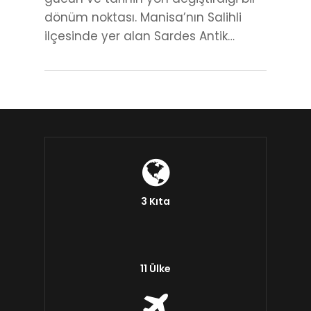
dönüm noktası. Manisa’nın Salihli
ilçesinde yer alan Sardes Antik…
3 Kıta
11 Ülke