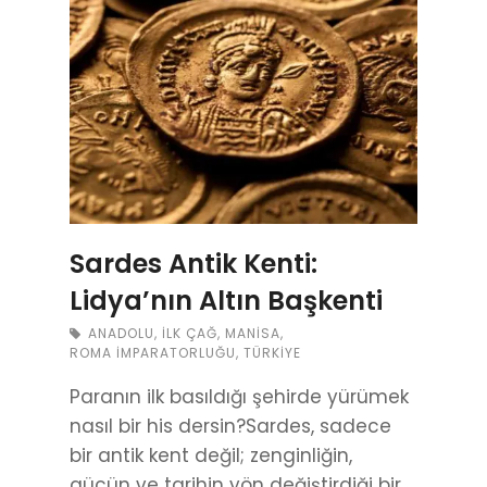
Sardes Antik Kenti:
Lidya’nın Altın Başkenti
ANADOLU
,
İLK ÇAĞ
,
MANISA
,
ROMA İMPARATORLUĞU
,
TÜRKIYE
Paranın ilk basıldığı şehirde yürümek
nasıl bir his dersin?Sardes, sadece
bir antik kent değil; zenginliğin,
gücün ve tarihin yön değiştirdiği bir