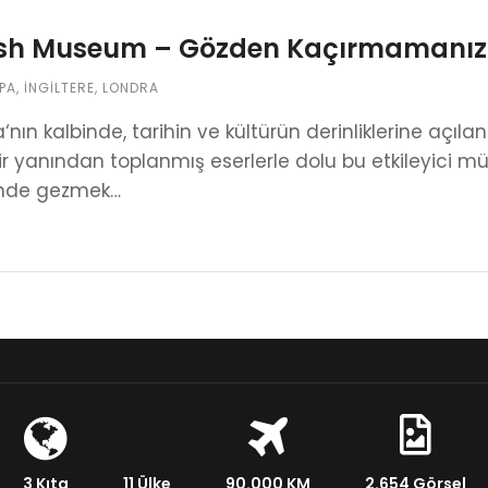
ish Museum – Gözden Kaçırmamanız G
PA
,
İNGILTERE
,
LONDRA
‘nın kalbinde, tarihin ve kültürün derinliklerine açıl
ir yanından toplanmış eserlerle dolu bu etkileyici mü
inde gezmek…
3 Kıta
11 Ülke
90.000 KM
2.654 Görsel