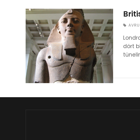
Brit
AVRU
Londra
dört b
tünel