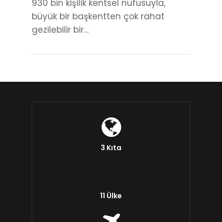
930 bin kişilik kentsel nüfusuyla,
büyük bir başkentten çok rahat
gezilebilir bir…
3 Kıta
11 Ülke