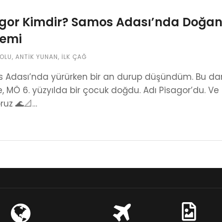
gor Kimdir? Samos Adası’nda Doğan
remi
OLU
,
ANTIK YUNAN
,
İLK ÇAĞ
 Adası’nda yürürken bir an durup düşündüm. Bu dar 
e, MÖ 6. yüzyılda bir çocuk doğdu. Adı Pisagor’du. Ve
ruz 🌊📐…