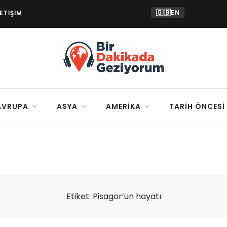
🇬🇧
EN
LETIŞIM
AVRUPA
ASYA
AMERIKA
TARIH ÖNCESI
Etiket:
Pisagor’un hayatı