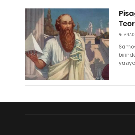
Pisa
Teo
ANAD
Samos
birind
yazıyo