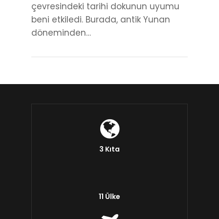
çevresindeki tarihi dokunun uyumu
beni etkiledi. Burada, antik Yunan
döneminden…
3 Kıta
11 Ülke