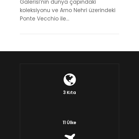
Galerisi’nin dünya çapındaki
koleksiyonu ve Arno Nehri üzerindeki
Ponte Vecchio ile…
3 Kıta
11 Ülke