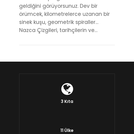
geldiğini görüyorsunuz. Dev bir
örümcek, kilometrelerce uzanan bir
sinek kuşu, geometrik spiraller…
Nazca Çizgileri, tarihçilerin ve…
3 Kıta
11 Ülke