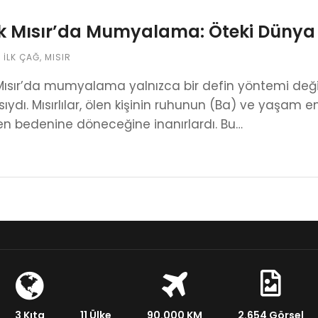
k Mısır’da Mumyalama: Öteki Dünya
,
İLK ÇAĞ
,
MISIR
Mısır’da mumyalama yalnızca bir defin yöntemi değil
ıydı. Mısırlılar, ölen kişinin ruhunun (Ba) ve yaşam en
n bedenine döneceğine inanırlardı. Bu…
3 Kıta
11 Ülke
90.000 KM
2.654 Görsel