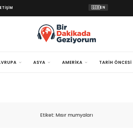
🇬🇧
EN
LETIŞIM
AVRUPA
ASYA
AMERIKA
TARIH ÖNCESI
Etiket:
Mısır mumyaları