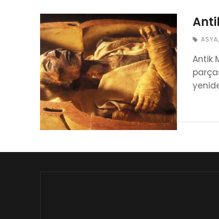
Anti
ASYA
Antik 
parças
yenide