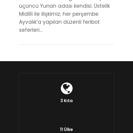
üçüncü Yunan adası kendisi. Üstelik
Midilli ile ilişkimiz; her perşembe
Ayvalık’a yapılan düzenli feribot
seferleri…
3 Kıta
11 Ülke