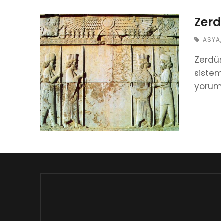
Zerd
ASYA
Zerdüş
sistem
yoruml