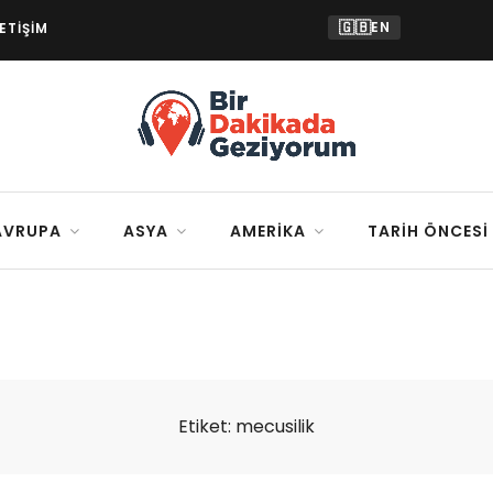
🇬🇧
EN
LETIŞIM
AVRUPA
ASYA
AMERIKA
TARIH ÖNCESI
Etiket:
mecusilik