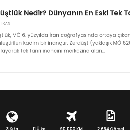
üştlük Nedir? Dünyanın En Eski Tek Ta
,
İRAN
tlük, MÖ 6. yüzyılda İran coğrafyasında ortaya çı
leştirilen kadim bir inançtır. Zerdüşt (yaklaşık MÖ 626
ayarak tek tanrı inancını merkezine alan…
3 Kıta
11 Ülke
90.000 KM
2.654 Görsel