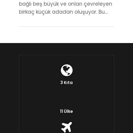
bağlı beş büyük ve onları çevreleyen
birkaç küçük adadan oluşuyor. Bu…
3 Kıta
11 Ülke