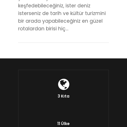
keşfedebileceğiniz, ister deniz
isterseniz de tarih ve kültür turizmini
bir arada yapabileceğiniz en güzel
rotalardan birisi hiç…
3 Kıta
11 Ülke