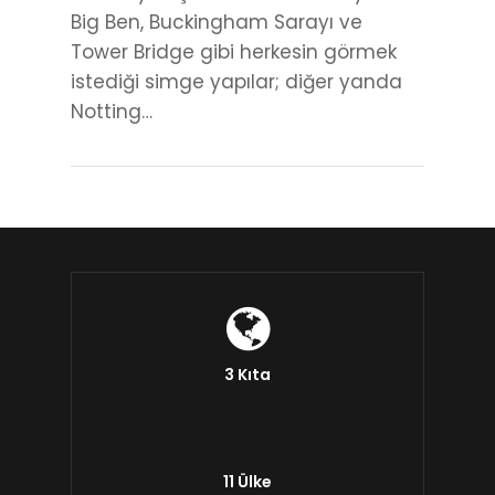
Big Ben, Buckingham Sarayı ve
Tower Bridge gibi herkesin görmek
istediği simge yapılar; diğer yanda
Notting…
3 Kıta
11 Ülke