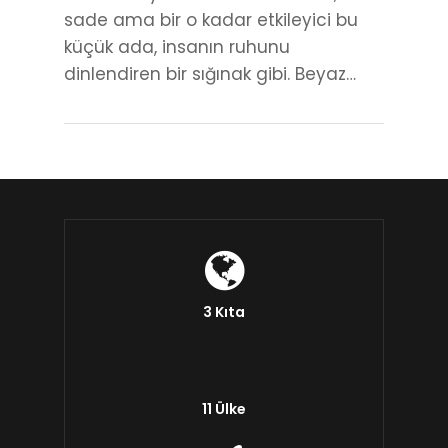
sade ama bir o kadar etkileyici bu
küçük ada, insanın ruhunu
dinlendiren bir sığınak gibi. Beyaz…
3 Kıta
11 Ülke