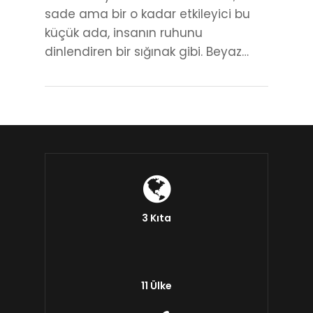
sade ama bir o kadar etkileyici bu
küçük ada, insanın ruhunu
dinlendiren bir sığınak gibi. Beyaz…
3 Kıta
11 Ülke