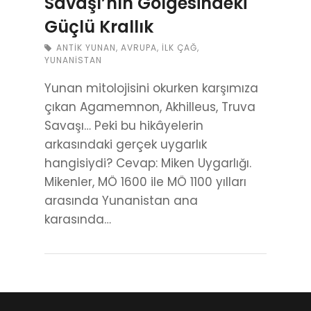
Savaşı’nın Gölgesindeki
Güçlü Krallık
ANTIK YUNAN
,
AVRUPA
,
İLK ÇAĞ
,
YUNANISTAN
Yunan mitolojisini okurken karşımıza
çıkan Agamemnon, Akhilleus, Truva
Savaşı… Peki bu hikâyelerin
arkasındaki gerçek uygarlık
hangisiydi? Cevap: Miken Uygarlığı.
Mikenler, MÖ 1600 ile MÖ 1100 yılları
arasında Yunanistan ana
karasında…