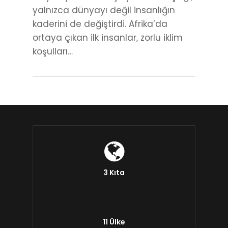
yalnızca dünyayı değil insanlığın
kaderini de değiştirdi. Afrika’da
ortaya çıkan ilk insanlar, zorlu iklim
koşulları…
3 Kıta
11 Ülke