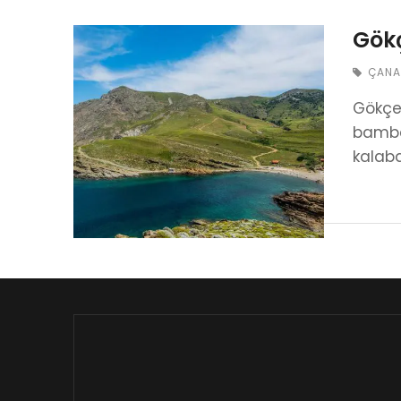
Gökç
ÇANA
Gökçea
bambaş
kalaba