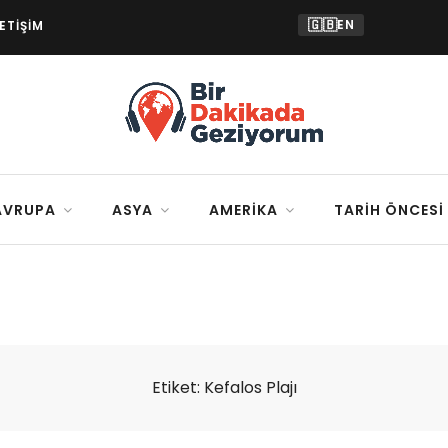
🇬🇧
EN
LETIŞIM
AVRUPA
ASYA
AMERIKA
TARIH ÖNCESI
Etiket:
Kefalos Plajı