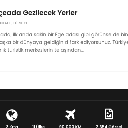
eada Gezilecek Yerler
KKALE
,
TÜRKIYE
da, ilk anda sakin bir Ege adası gibi görünse de bi
ka bir dünyaya geldiğinizi fark ediyorsunuz. Türk
lık turistik merkezlerin telaşından…
3 Kıta
11 Ülke
90.000 KM
2.654 Görsel