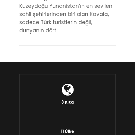
Kuzeydoğu Yunanistan’ın en sevilen
sahil şehirlerinden biri olan Kavala,
sadece Türk turistlerin değil,
dünyanın dört…
3 Kıta
11 Ülke