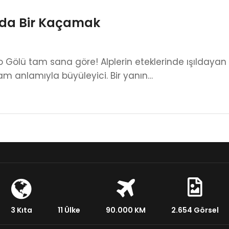
nda Bir Kaçamak
mo Gölü tam sana göre! Alplerin eteklerinde ışıldayan
am anlamıyla büyüleyici. Bir yanın…
3 Kıta
11 Ülke
90.000 KM
2.654 Görsel