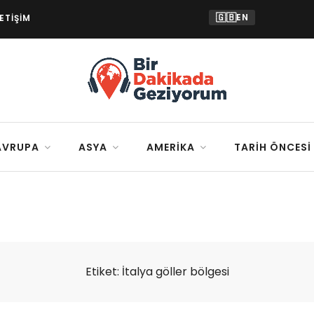
🇬🇧
EN
LETIŞIM
AVRUPA
ASYA
AMERIKA
TARIH ÖNCESI
Etiket:
İtalya göller bölgesi