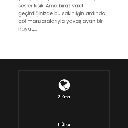
sesler kısık. Ama biraz vakit
geçirdiğinizde bu sakinliğin ardında
göl manzaralarıyla yavaşlayan bir
hayat,…
3 Kıta
11 Ülke