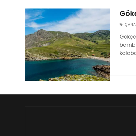
Gökç
ÇANA
Gökçea
bambaş
kalaba