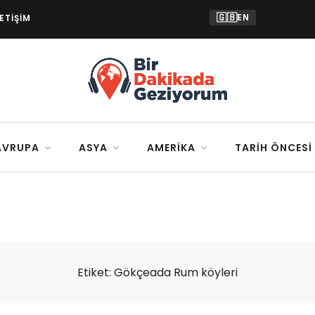
🇬🇧
EN
LETIŞIM
AVRUPA
ASYA
AMERIKA
TARIH ÖNCESI
Etiket:
Gökçeada Rum köyleri