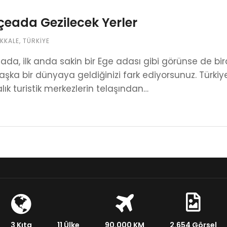
eada Gezilecek Yerler
KKALE
,
TÜRKIYE
da, ilk anda sakin bir Ege adası gibi görünse de bi
ka bir dünyaya geldiğinizi fark ediyorsunuz. Türk
lık turistik merkezlerin telaşından…
3 Kıta
11 Ülke
90.000 KM
2.654 Görsel