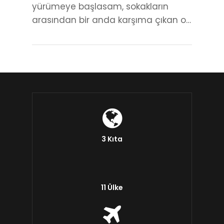
yürümeye başlasam, sokakların
arasından bir anda karşıma çıkan o…
3 Kıta
11 Ülke